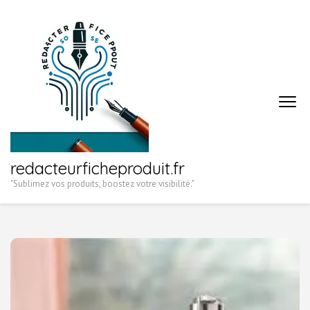
Aller
au
contenu
(Pressez
Entrée)
redacteurficheproduit.fr
"Sublimez vos produits, boostez votre visibilité."