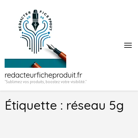
Aller
au
contenu
(Pressez
Entrée)
redacteurficheproduit.fr
"Sublimez vos produits, boostez votre visibilité."
Étiquette :
réseau 5g