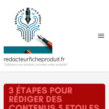
Aller
au
contenu
(Pressez
Entrée)
redacteurficheproduit.fr
"Sublimez vos produits, boostez votre visibilité."