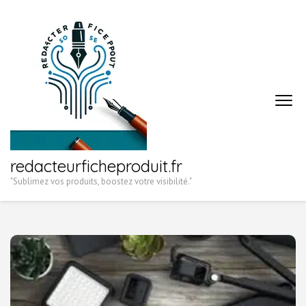
Aller
au
contenu
(Pressez
Entrée)
redacteurficheproduit.fr
"Sublimez vos produits, boostez votre visibilité."